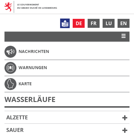
DE
FR
LU
EN
NACHRICHTEN
WARNUNGEN
KARTE
WASSERLÄUFE
ALZETTE
SAUER