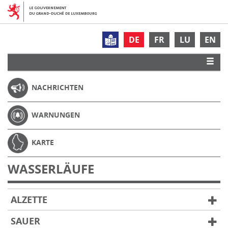
DE
FR
LU
EN
NACHRICHTEN
WARNUNGEN
KARTE
WASSERLÄUFE
ALZETTE
SAUER