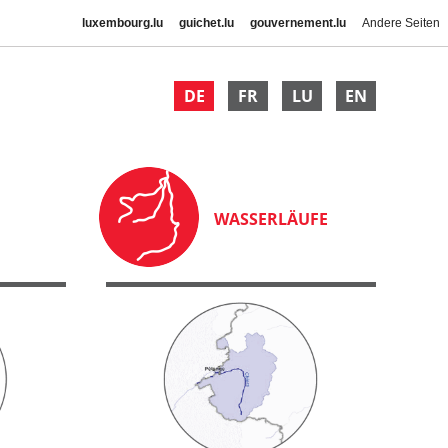
luxembourg.lu
guichet.lu
gouvernement.lu
Andere Seiten
DE
FR
LU
EN
WASSERLÄUFE