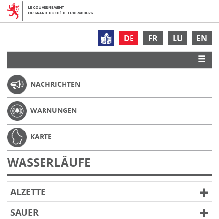
DE
FR
LU
EN
NACHRICHTEN
WARNUNGEN
KARTE
WASSERLÄUFE
ALZETTE
SAUER