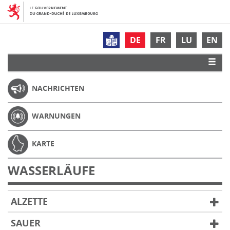
DE
FR
LU
EN
NACHRICHTEN
WARNUNGEN
KARTE
WASSERLÄUFE
ALZETTE
SAUER