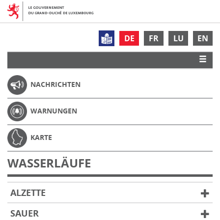
DE
FR
LU
EN
NACHRICHTEN
WARNUNGEN
KARTE
WASSERLÄUFE
ALZETTE
SAUER