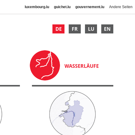
luxembourg.lu
guichet.lu
gouvernement.lu
Andere Seiten
DE
FR
LU
EN
WASSERLÄUFE