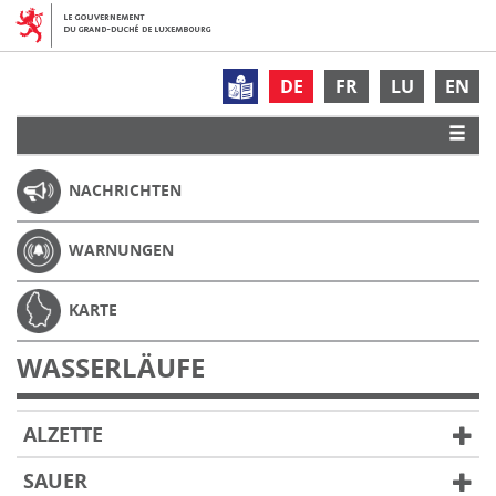
DE
FR
LU
EN
NACHRICHTEN
WARNUNGEN
KARTE
WASSERLÄUFE
ALZETTE
SAUER