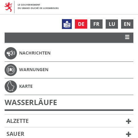
DE
FR
LU
EN
NACHRICHTEN
WARNUNGEN
KARTE
WASSERLÄUFE
ALZETTE
SAUER