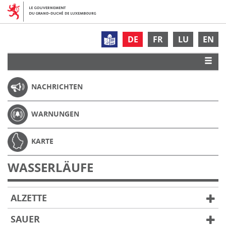
DE
FR
LU
EN
NACHRICHTEN
WARNUNGEN
KARTE
WASSERLÄUFE
ALZETTE
SAUER