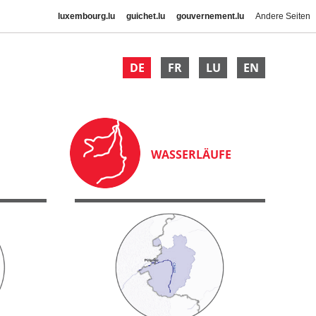
luxembourg.lu
guichet.lu
gouvernement.lu
Andere Seiten
DE
FR
LU
EN
WASSERLÄUFE