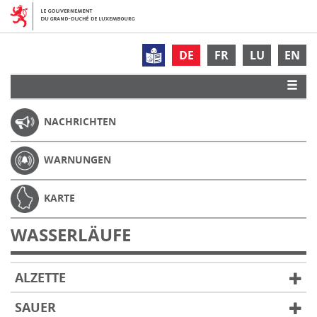
DE
FR
LU
EN
NACHRICHTEN
WARNUNGEN
KARTE
WASSERLÄUFE
ALZETTE
SAUER