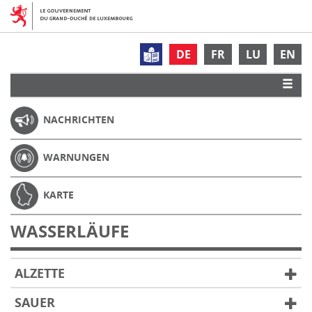
DE
FR
LU
EN
NACHRICHTEN
WARNUNGEN
KARTE
WASSERLÄUFE
ALZETTE
SAUER