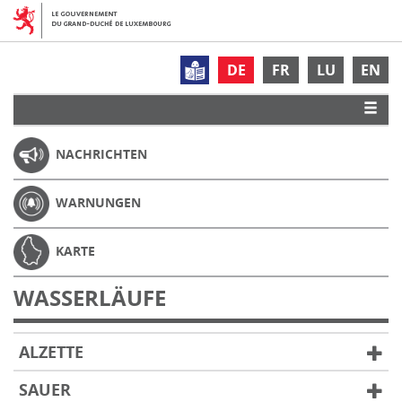
DE
FR
LU
EN
NACHRICHTEN
WARNUNGEN
KARTE
WASSERLÄUFE
ALZETTE
SAUER