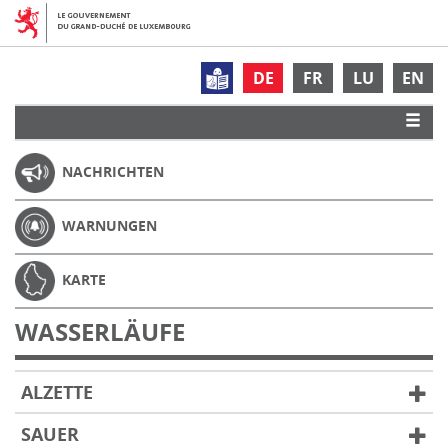
DE
FR
LU
EN
NACHRICHTEN
WARNUNGEN
KARTE
WASSERLÄUFE
ALZETTE
SAUER