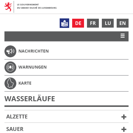
DE
FR
LU
EN
NACHRICHTEN
WARNUNGEN
KARTE
WASSERLÄUFE
ALZETTE
SAUER