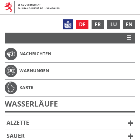
DE
FR
LU
EN
NACHRICHTEN
WARNUNGEN
KARTE
WASSERLÄUFE
ALZETTE
SAUER