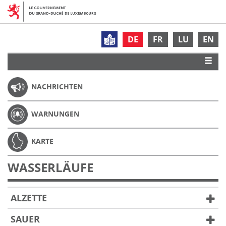
DE
FR
LU
EN
NACHRICHTEN
WARNUNGEN
KARTE
WASSERLÄUFE
ALZETTE
SAUER