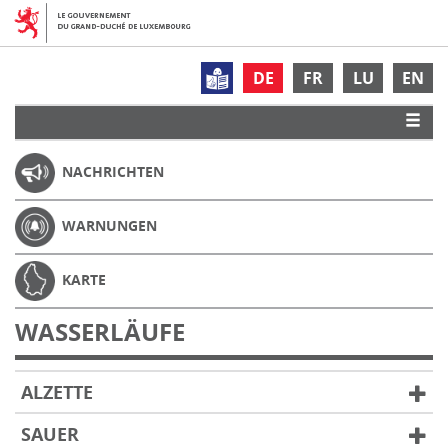
DE
FR
LU
EN
NACHRICHTEN
WARNUNGEN
KARTE
WASSERLÄUFE
ALZETTE
SAUER