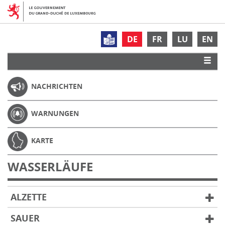
DE
FR
LU
EN
NACHRICHTEN
WARNUNGEN
KARTE
WASSERLÄUFE
ALZETTE
SAUER