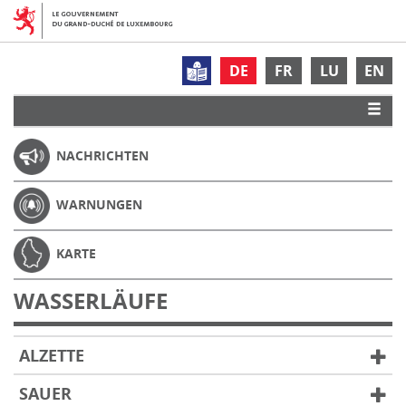
DE
FR
LU
EN
NACHRICHTEN
WARNUNGEN
KARTE
WASSERLÄUFE
ALZETTE
SAUER