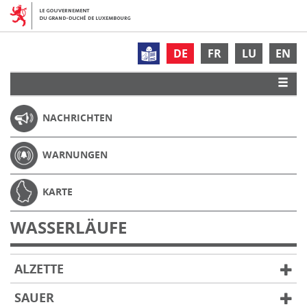
DE
FR
LU
EN
NACHRICHTEN
WARNUNGEN
KARTE
WASSERLÄUFE
ALZETTE
SAUER