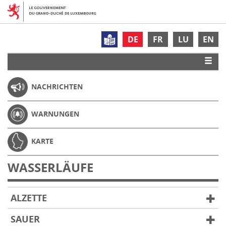
DE
FR
LU
EN
NACHRICHTEN
WARNUNGEN
KARTE
WASSERLÄUFE
ALZETTE
SAUER