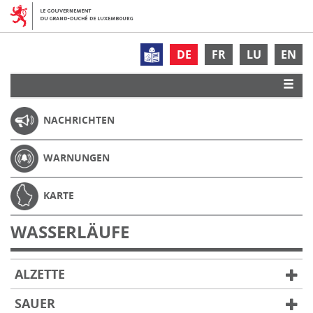
DE
FR
LU
EN
NACHRICHTEN
WARNUNGEN
KARTE
WASSERLÄUFE
ALZETTE
SAUER