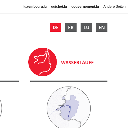
luxembourg.lu
guichet.lu
gouvernement.lu
Andere Seiten
DE
FR
LU
EN
WASSERLÄUFE