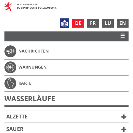
DE
FR
LU
EN
NACHRICHTEN
WARNUNGEN
KARTE
WASSERLÄUFE
ALZETTE
SAUER