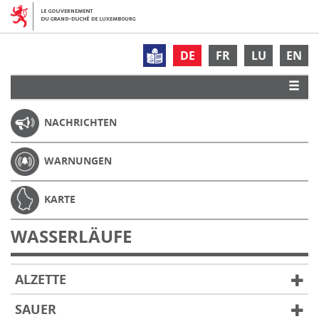
DE
FR
LU
EN
NACHRICHTEN
WARNUNGEN
KARTE
WASSERLÄUFE
ALZETTE
SAUER