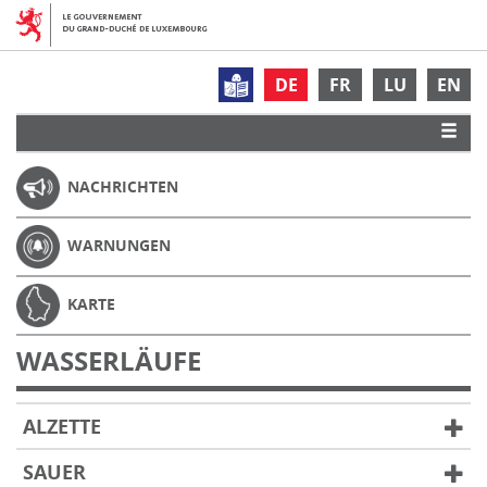
DE
FR
LU
EN
NACHRICHTEN
WARNUNGEN
KARTE
WASSERLÄUFE
ALZETTE
SAUER