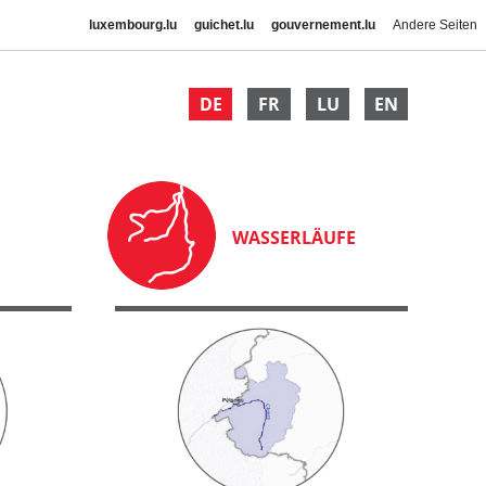
luxembourg.lu
guichet.lu
gouvernement.lu
Andere Seiten
DE
FR
LU
EN
WASSERLÄUFE