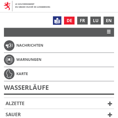
DE
FR
LU
EN
NACHRICHTEN
WARNUNGEN
KARTE
WASSERLÄUFE
ALZETTE
SAUER