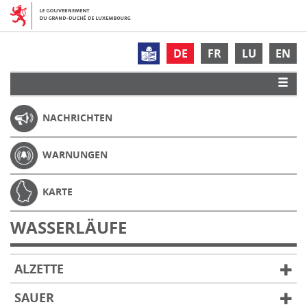
DE
FR
LU
EN
NACHRICHTEN
WARNUNGEN
KARTE
WASSERLÄUFE
ALZETTE
SAUER