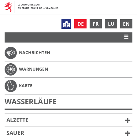
DE
FR
LU
EN
NACHRICHTEN
WARNUNGEN
KARTE
WASSERLÄUFE
ALZETTE
SAUER