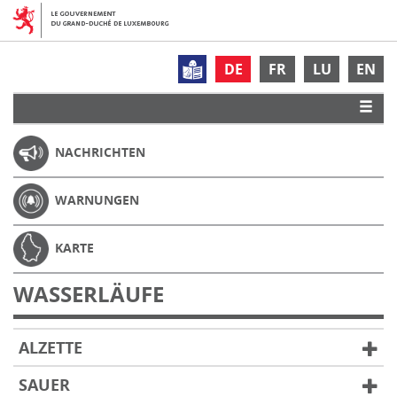
DE
FR
LU
EN
NACHRICHTEN
WARNUNGEN
KARTE
WASSERLÄUFE
ALZETTE
SAUER