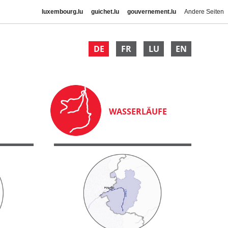
luxembourg.lu
guichet.lu
gouvernement.lu
Andere Seiten
DE
FR
LU
EN
WASSERLÄUFE