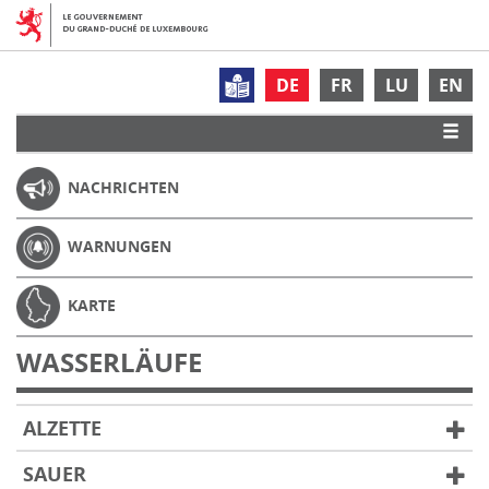
DE
FR
LU
EN
NACHRICHTEN
WARNUNGEN
KARTE
WASSERLÄUFE
ALZETTE
SAUER