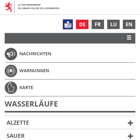
DE
FR
LU
EN
NACHRICHTEN
WARNUNGEN
KARTE
WASSERLÄUFE
ALZETTE
SAUER