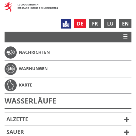
DE
FR
LU
EN
NACHRICHTEN
WARNUNGEN
KARTE
WASSERLÄUFE
ALZETTE
SAUER