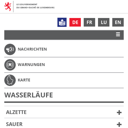
DE
FR
LU
EN
NACHRICHTEN
WARNUNGEN
KARTE
WASSERLÄUFE
ALZETTE
SAUER