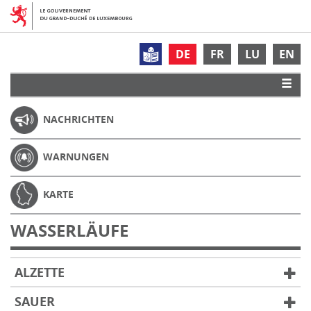
DE
FR
LU
EN
NACHRICHTEN
WARNUNGEN
KARTE
WASSERLÄUFE
ALZETTE
SAUER