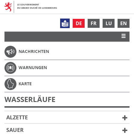
DE
FR
LU
EN
NACHRICHTEN
WARNUNGEN
KARTE
WASSERLÄUFE
ALZETTE
SAUER