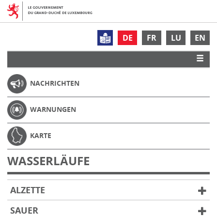
DE
FR
LU
EN
NACHRICHTEN
WARNUNGEN
KARTE
WASSERLÄUFE
ALZETTE
SAUER