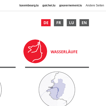
luxembourg.lu
guichet.lu
gouvernement.lu
Andere Seiten
DE
FR
LU
EN
WASSERLÄUFE