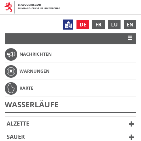
DE
FR
LU
EN
NACHRICHTEN
WARNUNGEN
KARTE
WASSERLÄUFE
ALZETTE
SAUER