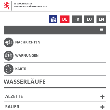
DE
FR
LU
EN
NACHRICHTEN
WARNUNGEN
KARTE
WASSERLÄUFE
ALZETTE
SAUER