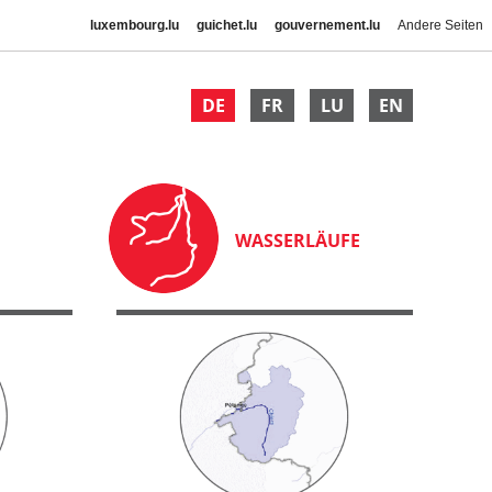
luxembourg.lu
guichet.lu
gouvernement.lu
Andere Seiten
DE
FR
LU
EN
WASSERLÄUFE