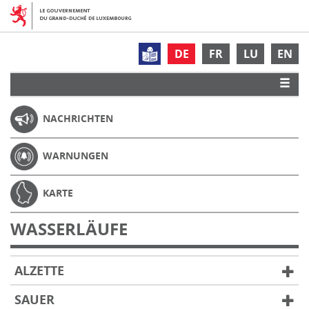
DE
FR
LU
EN
NACHRICHTEN
WARNUNGEN
KARTE
WASSERLÄUFE
ALZETTE
SAUER