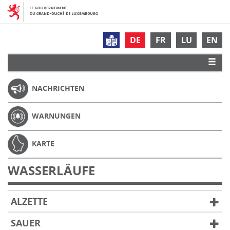
DE
FR
LU
EN
NACHRICHTEN
WARNUNGEN
KARTE
WASSERLÄUFE
ALZETTE
SAUER