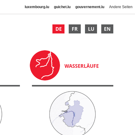
luxembourg.lu
guichet.lu
gouvernement.lu
Andere Seiten
DE
FR
LU
EN
WASSERLÄUFE