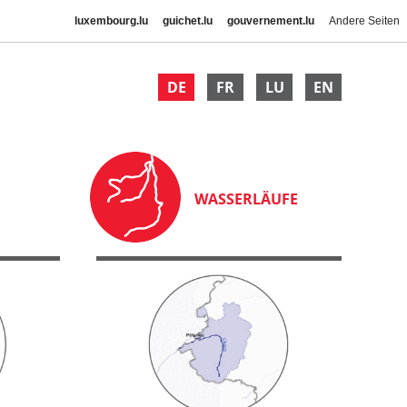
luxembourg.lu
guichet.lu
gouvernement.lu
Andere Seiten
DE
FR
LU
EN
WASSERLÄUFE