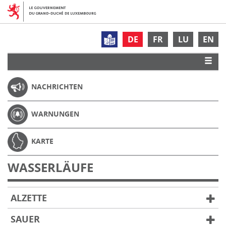
DE
FR
LU
EN
NACHRICHTEN
WARNUNGEN
KARTE
WASSERLÄUFE
ALZETTE
SAUER